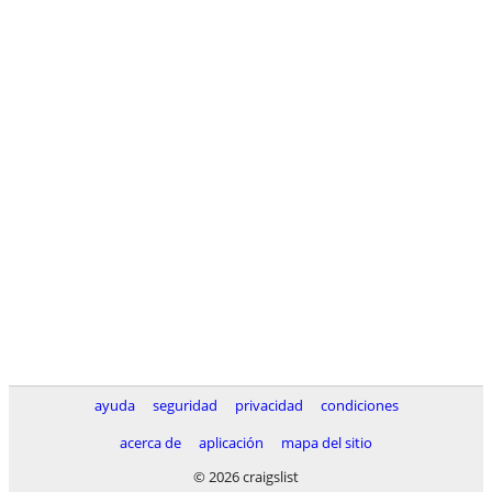
ayuda
seguridad
privacidad
condiciones
acerca de
aplicación
mapa del sitio
© 2026 craigslist