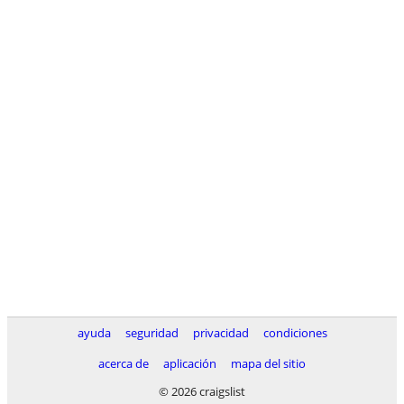
ayuda
seguridad
privacidad
condiciones
acerca de
aplicación
mapa del sitio
© 2026 craigslist