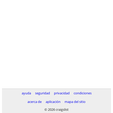
ayuda
seguridad
privacidad
condiciones
acerca de
aplicación
mapa del sitio
© 2026 craigslist