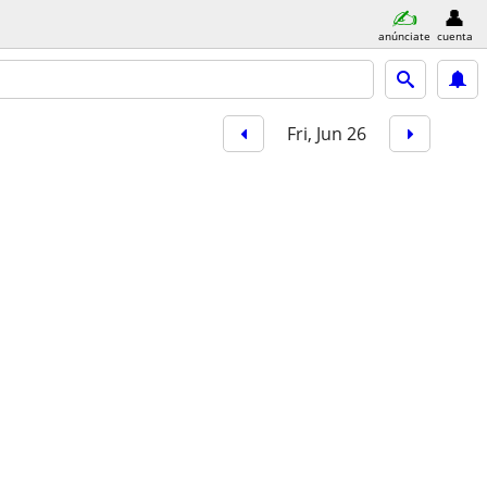
anúnciate
cuenta
Fri, Jun 26